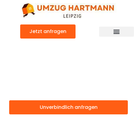
Zum
Inhalt
springen
Jetzt anfragen
Umzugsunternehmen Leipzig
Umzugsservice Leipzig
Günstiger Torbay Umzug
Umzug Leipzig
Torbay
Unverbindlich anfragen
Weitere Informationen