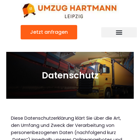
Zum
Inhalt
springen
Jetzt anfragen
Umzugsunternehmen Leipzig
Umzugsservice Leipzig
Datenschutz
Diese Datenschutzerklärung klärt Sie über die Art,
den Umfang und Zweck der Verarbeitung von
personenbezogenen Daten (nachfolgend kurz
„Daten“) innerhalb unseres Onlineangebotes und