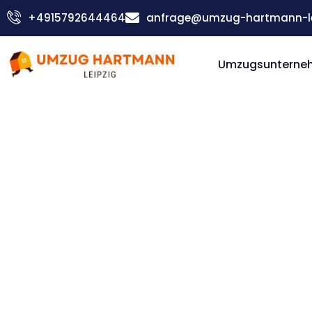
Zum
+4915792644464
anfrage@umzug-hartmann-le
Inhalt
springen
Umzugsunterneh
Günstiger Gloucester Umzug
Umzug Le
Gloucest