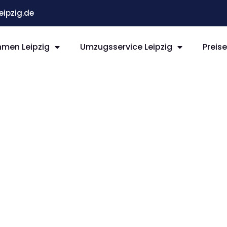
ipzig.de
men Leipzig
Umzugsservice Leipzig
Preis
ipzig
er