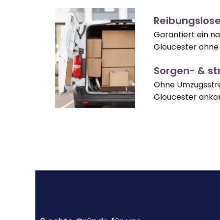
Reibungslos
Garantiert ein n
Gloucester ohne
Sorgen- & str
Ohne Umzugsstre
Gloucester ank