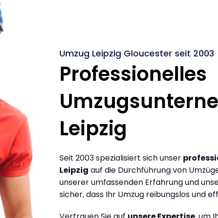
Umzug Leipzig Gloucester seit 2003
Professionelles
Umzugsuntern
Leipzig
Seit 2003 spezialisiert sich unser
profess
Leipzig
auf die Durchführung von Umzügen
unserer umfassenden Erfahrung und unse
sicher, dass Ihr Umzug reibungslos und effi
Vertrauen Sie auf
unsere Expertise
, um 