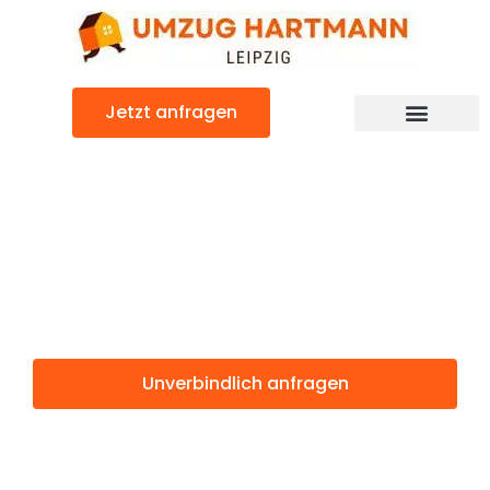
Zum
Inhalt
springen
Jetzt anfragen
Umzugsunternehmen Leipzig
Umzugsservice Leipzig
Günstiger Cambridge Umzug
Umzug Leipzig
Cambridge
Unverbindlich anfragen
Weitere Informationen