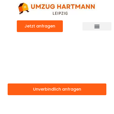
Zum
Inhalt
springen
Jetzt anfragen
Umzugsunternehmen Leipzig
Umzugsservice Leipzig
Günstiger Portsmouth Umzug
Umzug Leipzig
Portsmouth
Unverbindlich anfragen
Weitere Informationen