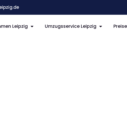
ipzig.de
men Leipzig
Umzugsservice Leipzig
Preis
ipzig
eynes