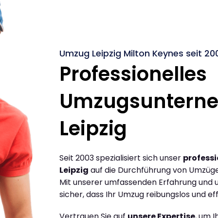
Umzug Leipzig Milton Keynes seit 20
Professionelles
Umzugsuntern
Leipzig
Seit 2003 spezialisiert sich unser
profess
Leipzig
auf die Durchführung von Umzügen
Mit unserer umfassenden Erfahrung und u
sicher, dass Ihr Umzug reibungslos und effi
Vertrauen Sie auf
unsere Expertise
, um 