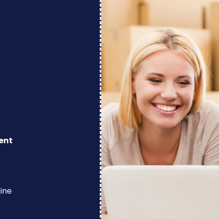
ent
eine