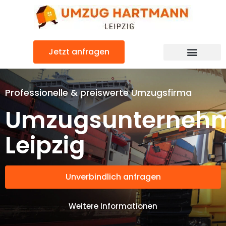
Zum
Inhalt
springen
Jetzt anfragen
Umzugsunternehmen Leipzig
Umzugsservice Leipzig
Professionelle & preiswerte Umzugsfirma
Umzugsunterneh
Leipzig
Unverbindlich anfragen
Weitere Informationen