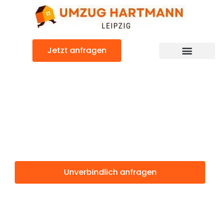
Zum
Inhalt
springen
Jetzt anfragen
Umzugsunternehmen Leipzig
Umzugsservice Leipzig
Günstiger Birmingham Umzug
Umzug Leipzig
Birmingham
Unverbindlich anfragen
Weitere Informationen