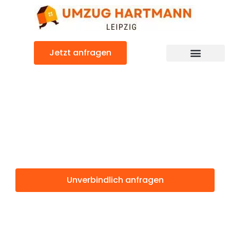
Zum
Inhalt
springen
Jetzt anfragen
Umzugsunternehmen Leipzig
Umzugsservice Leipzig
Günstiger Preston Umzug
Umzug Leipzig
Preston
Unverbindlich anfragen
Weitere Informationen