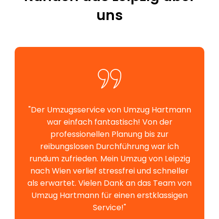
uns
"Der Umzugsservice von Umzug Hartmann
war einfach fantastisch! Von der
professionellen Planung bis zur
reibungslosen Durchführung war ich
rundum zufrieden. Mein Umzug von Leipzig
nach Wien verlief stressfrei und schneller
als erwartet. Vielen Dank an das Team von
Umzug Hartmann für einen erstklassigen
Service!"