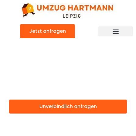
Zum
Inhalt
springen
Jetzt anfragen
Umzugsunternehmen Leipzig
Umzugsservice Leipzig
Günstiger Edinburgh Umzug
Umzug Leipzig
Edinburgh
Unverbindlich anfragen
Weitere Informationen