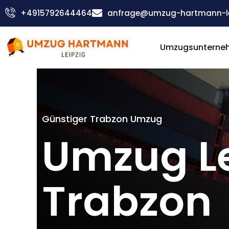
Zum
+4915792644464
anfrage@umzug-hartmann-le
Inhalt
springen
Umzugsunterneh
Günstiger Trabzon Umzug
Umzug Le
Trabzon