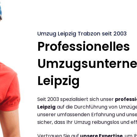
Umzug Leipzig Trabzon seit 2003
Professionelles
Umzugsuntern
Leipzig
Seit 2003 spezialisiert sich unser
profess
Leipzig
auf die Durchführung von Umzügen
unserer umfassenden Erfahrung und unse
sicher, dass Ihr Umzug reibungslos und effi
Vertrauen Sie auf
unsere Expertise
, um 