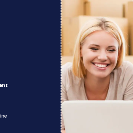
ent
eine