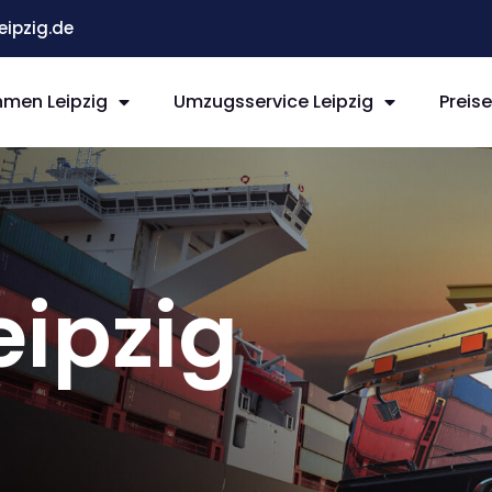
ipzig.de
men Leipzig
Umzugsservice Leipzig
Preis
ipzig