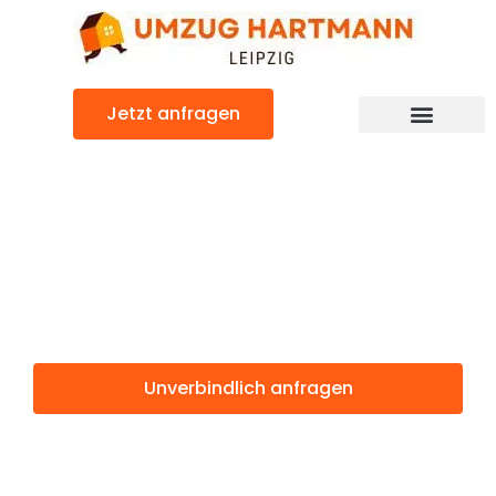
Zum
Inhalt
springen
Jetzt anfragen
Umzugsunternehmen Leipzig
Umzugsservice Leipzig
Günstiger Corlu Umzug
Umzug Leipzig
Corlu
Unverbindlich anfragen
Weitere Informationen