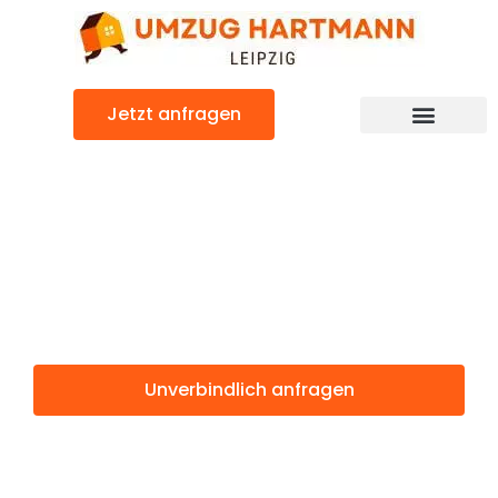
Zum
Inhalt
springen
Jetzt anfragen
Umzugsunternehmen Leipzig
Umzugsservice Leipzig
Günstiger Türkei Umzug
Umzug Leipzig
Türkei
Unverbindlich anfragen
Weitere Informationen