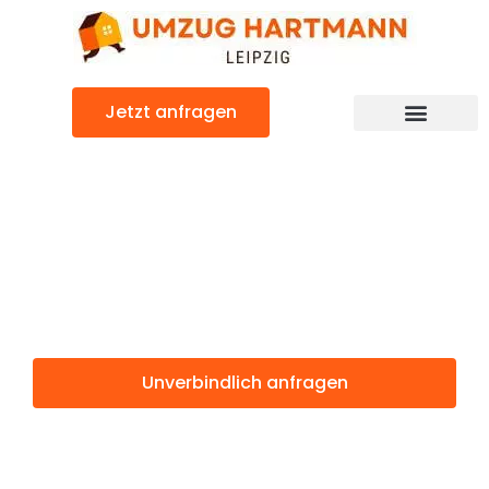
Zum
Inhalt
springen
Jetzt anfragen
Umzugsunternehmen Leipzig
Umzugsservice Leipzig
Günstiger Osmaniye Umzug
Umzug Leipzig
Osmaniye
Unverbindlich anfragen
Weitere Informationen