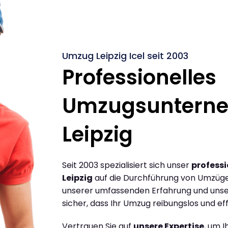
Umzug Leipzig Icel seit 2003
Professionelles
Umzugsuntern
Leipzig
Seit 2003 spezialisiert sich unser
profess
Leipzig
auf die Durchführung von Umzügen
unserer umfassenden Erfahrung und unse
sicher, dass Ihr Umzug reibungslos und effi
Vertrauen Sie auf
unsere Expertise
, um 