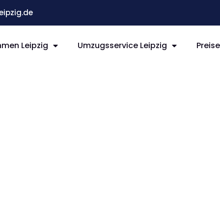
ipzig.de
men Leipzig
Umzugsservice Leipzig
Preis
ipzig