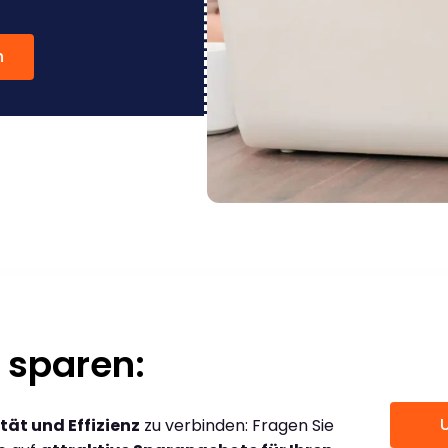
n
 sparen:
tät und Effizienz
zu verbinden: Fragen Sie