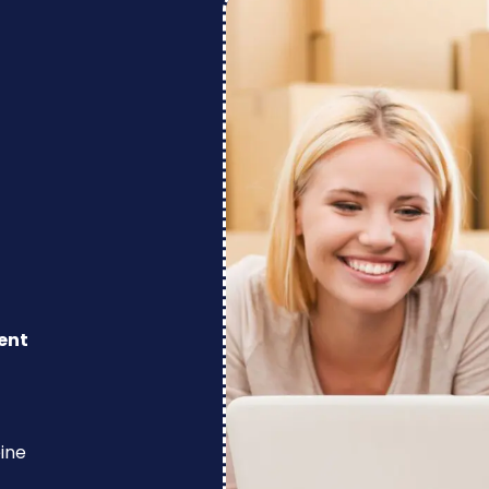
ent
eine