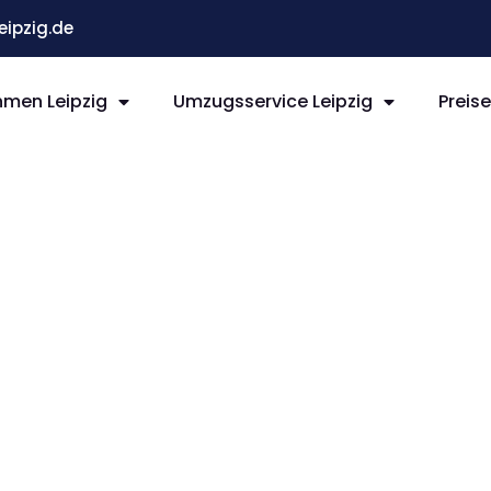
ipzig.de
men Leipzig
Umzugsservice Leipzig
Preis
ipzig
a de