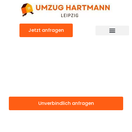
Zum
Inhalt
springen
Jetzt anfragen
Umzugsunternehmen Leipzig
Umzugsservice Leipzig
Günstiger Prijedor Umzug
Umzug Leipzig
Prijedor
Unverbindlich anfragen
Weitere Informationen