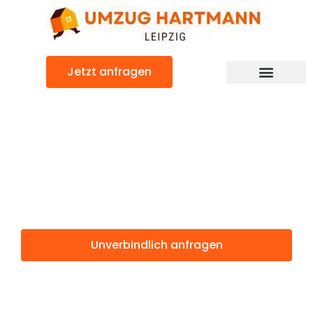
Zum
Inhalt
springen
Jetzt anfragen
Umzugsunternehmen Leipzig
Umzugsservice Leipzig
Günstiger Schaan Umzug
Umzug Leipzig
Schaan
Unverbindlich anfragen
Weitere Informationen