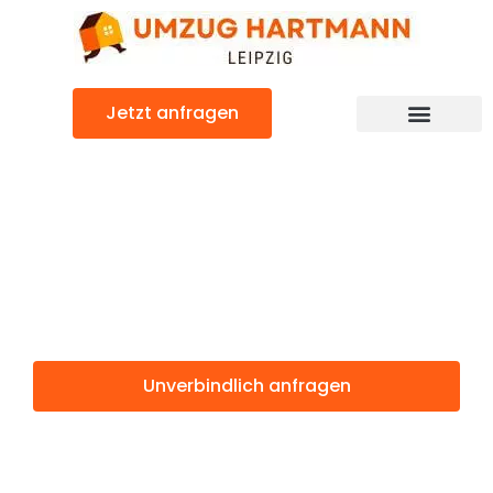
Zum
Inhalt
springen
Jetzt anfragen
Umzugsunternehmen Leipzig
Umzugsservice Leipzig
Günstiger Porto Umzug
Umzug Leipzig
Porto
Unverbindlich anfragen
Weitere Informationen