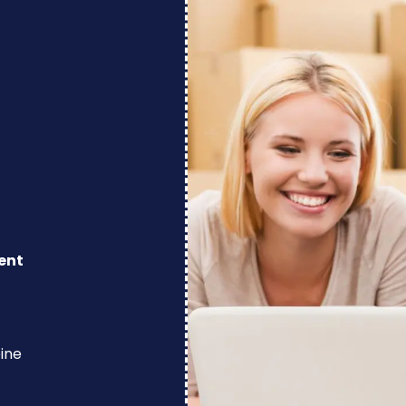
ent
eine