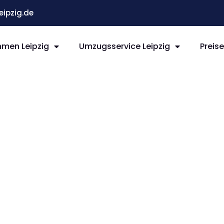
ipzig.de
men Leipzig
Umzugsservice Leipzig
Preis
ipzig