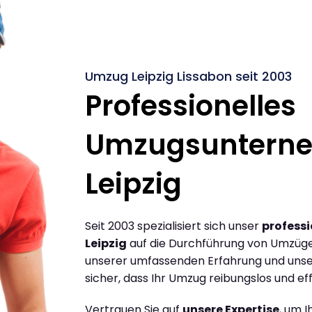
Umzug Leipzig Lissabon seit 2003
Professionelles
Umzugsuntern
Leipzig
Seit 2003 spezialisiert sich unser
profess
Leipzig
auf die Durchführung von Umzügen
unserer umfassenden Erfahrung und unse
sicher, dass Ihr Umzug reibungslos und effi
Vertrauen Sie auf
unsere Expertise
, um 