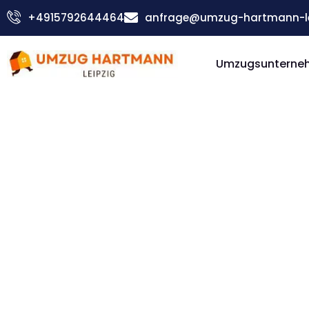
Zum
+4915792644464
anfrage@umzug-hartmann-le
Inhalt
springen
Umzugsunterneh
Günstiger Lissabon Umzug
Umzug Le
Lissabon