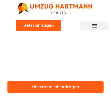
Zum
Inhalt
springen
Jetzt anfragen
Umzugsunternehmen Leipzig
Umzugsservice Leipzig
Günstiger Schellenberg Umzug
Umzug Leipzig
Schellenberg
Unverbindlich anfragen
Weitere Informationen