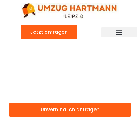
Zum
Inhalt
springen
Jetzt anfragen
Umzugsunternehmen Leipzig
Umzugsservice Leipzig
Günstiger Spanien Umzug
Umzug Leipzig
Spanien
Unverbindlich anfragen
Weitere Informationen