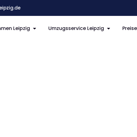
ipzig.de
men Leipzig
Umzugsservice Leipzig
Preis
ipzig
stein