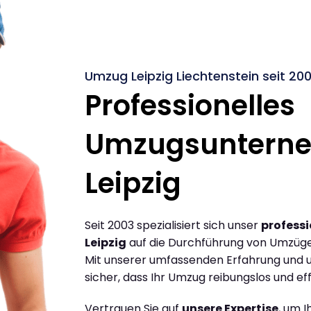
Umzug Leipzig Liechtenstein seit 20
Professionelles
Umzugsuntern
Leipzig
Seit 2003 spezialisiert sich unser
profess
Leipzig
auf die Durchführung von Umzügen
Mit unserer umfassenden Erfahrung und u
sicher, dass Ihr Umzug reibungslos und effi
Vertrauen Sie auf
unsere Expertise
, um 