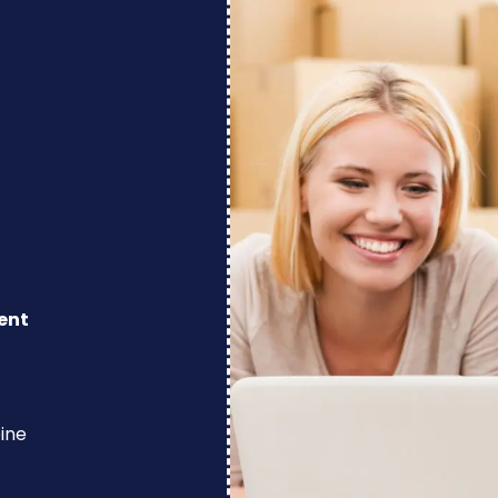
ent
eine