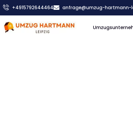
Zum
+4915792644464
anfrage@umzug-hartmann-le
Inhalt
springen
Umzugsunterneh
Günstiger Liechtenstein Umzug
Umzug Le
Liechten