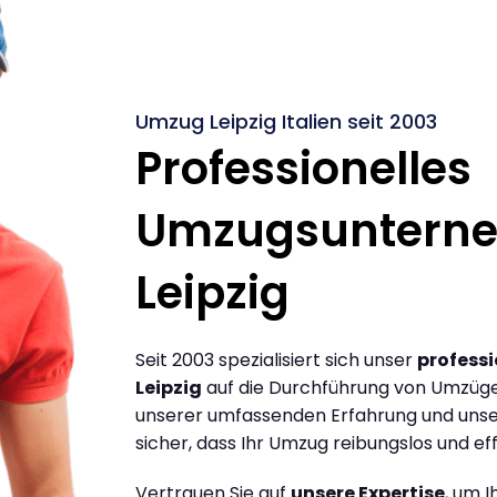
Umzug Leipzig Italien seit 2003
Professionelles
Umzugsuntern
Leipzig
Seit 2003 spezialisiert sich unser
profess
Leipzig
auf die Durchführung von Umzügen 
unserer umfassenden Erfahrung und unse
sicher, dass Ihr Umzug reibungslos und effi
Vertrauen Sie auf
unsere Expertise
, um 