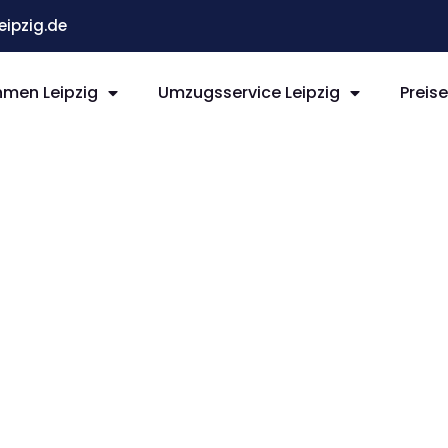
ipzig.de
men Leipzig
Umzugsservice Leipzig
Preis
ipzig