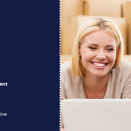
ent
eine