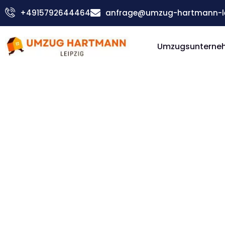
Zum
+4915792644464
anfrage@umzug-hartmann-le
Inhalt
springen
Umzugsunterneh
Günstiger Italien Umzug
Umzug Le
Italien