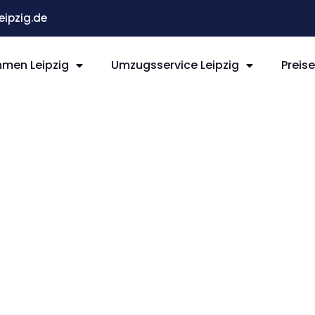
ipzig.de
men Leipzig
Umzugsservice Leipzig
Preis
ipzig
nland