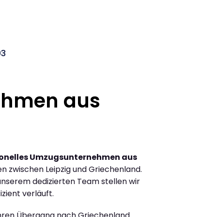
03
ehmen aus
ionelles Umzugsunternehmen aus
n zwischen Leipzig und Griechenland.
nserem dedizierten Team stellen wir
zient verläuft.
Ihren Übergang nach Griechenland