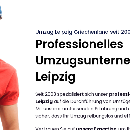
Umzug Leipzig Griechenland seit 20
Professionelles
Umzugsuntern
Leipzig
Seit 2003 spezialisiert sich unser
profess
Leipzig
auf die Durchführung von Umzüge
Mit unserer umfassenden Erfahrung und u
sicher, dass Ihr Umzug reibungslos und effi
Vertrauen Sie auf
unsere Expertise
, um 