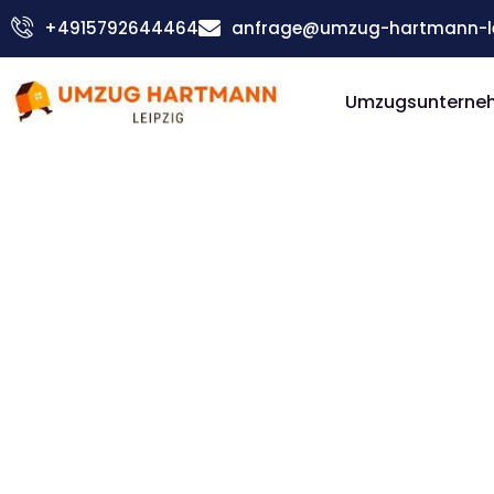
Zum
+4915792644464
anfrage@umzug-hartmann-le
Inhalt
springen
Umzugsunterneh
Günstiger Griechenland Umzug
Umzug Le
Grieche