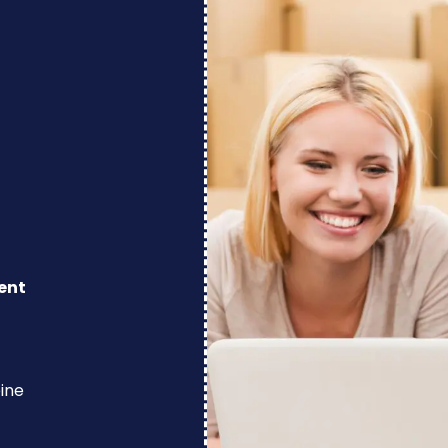
ent
eine