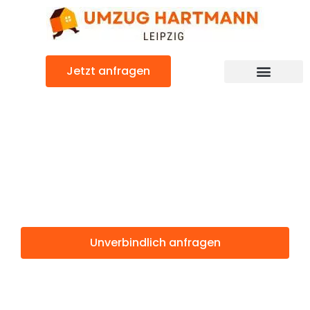
Zum
Inhalt
springen
Jetzt anfragen
Umzugsunternehmen Leipzig
Umzugsservice Leipzig
Günstiger Syrakus Umzug
Umzug Leipzig
Syrakus
Unverbindlich anfragen
Weitere Informationen