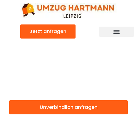
Zum
Inhalt
springen
Jetzt anfragen
Umzugsunternehmen Leipzig
Umzugsservice Leipzig
Günstiger Monza Umzug
Umzug Leipzig
Monza
Unverbindlich anfragen
Weitere Informationen