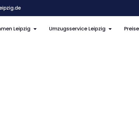
ipzig.de
men Leipzig
Umzugsservice Leipzig
Preis
ipzig