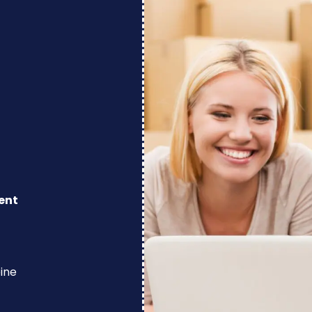
ent
eine