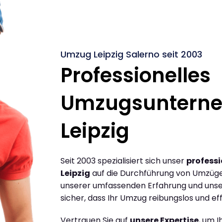
Umzug Leipzig Salerno seit 2003
Professionelles
Umzugsuntern
Leipzig
Seit 2003 spezialisiert sich unser
profess
Leipzig
auf die Durchführung von Umzügen
unserer umfassenden Erfahrung und unse
sicher, dass Ihr Umzug reibungslos und effi
Vertrauen Sie auf
unsere Expertise
, um 