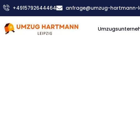
Zum
+4915792644464
anfrage@umzug-hartmann-le
Inhalt
springen
Umzugsunterneh
Günstiger Salerno Umzug
Umzug Le
Salerno