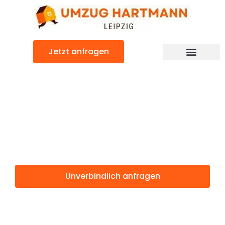
Zum
Inhalt
springen
Jetzt anfragen
Umzugsunternehmen Leipzig
Umzugsservice Leipzig
Günstiger Granada Umzug
Umzug Leipzig
Granada
Unverbindlich anfragen
Weitere Informationen