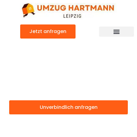
Zum
Inhalt
springen
Jetzt anfragen
Umzugsunternehmen Leipzig
Umzugsservice Leipzig
Günstiger Cádiz Umzug
Umzug Leipzig
Cádiz
Unverbindlich anfragen
Weitere Informationen