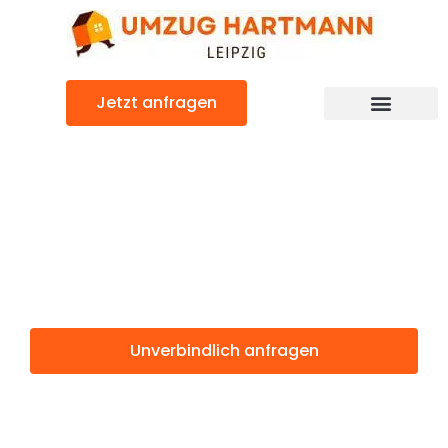
Zum
Inhalt
springen
Jetzt anfragen
Umzugsunternehmen Leipzig
Umzugsservice Leipzig
Günstiger Zrenjanin Umzug
Umzug Leipzig
Zrenjanin
Unverbindlich anfragen
Weitere Informationen