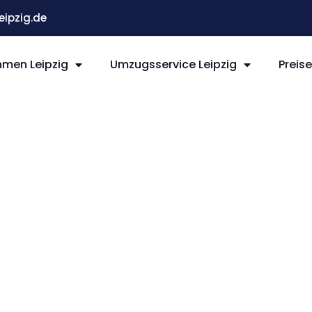
ipzig.de
men Leipzig
Umzugsservice Leipzig
Preis
ipzig