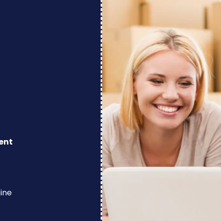
ent
eine