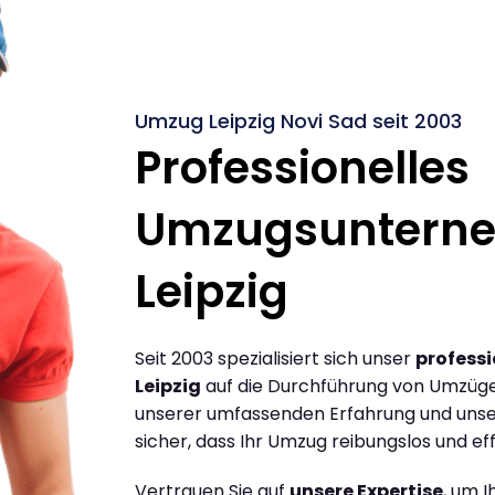
Umzug Leipzig Novi Sad seit 2003
Professionelles
Umzugsuntern
Leipzig
Seit 2003 spezialisiert sich unser
profess
Leipzig
auf die Durchführung von Umzügen
unserer umfassenden Erfahrung und unse
sicher, dass Ihr Umzug reibungslos und effi
Vertrauen Sie auf
unsere Expertise
, um 