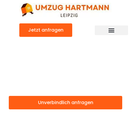
Zum
Inhalt
springen
Jetzt anfragen
Umzugsunternehmen Leipzig
Umzugsservice Leipzig
Günstiger Kragujevac Umzug
Umzug Leipzig
Kragujevac
Unverbindlich anfragen
Weitere Informationen