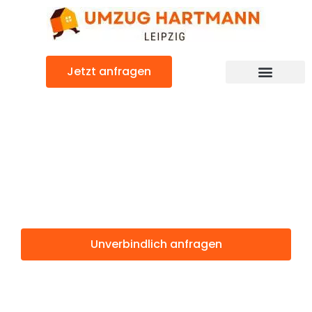
Zum
Inhalt
springen
Jetzt anfragen
Umzugsunternehmen Leipzig
Umzugsservice Leipzig
Günstiger Temeswar Umzug
Umzug Leipzig
Temeswar
Unverbindlich anfragen
Weitere Informationen