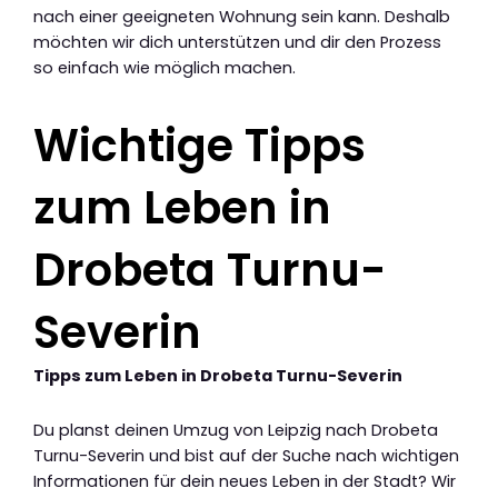
nach einer geeigneten Wohnung sein kann. Deshalb
möchten wir dich unterstützen und dir den Prozess
so einfach wie möglich machen.
Wichtige Tipps
zum Leben in
Drobeta Turnu-
Severin
Tipps zum Leben in Drobeta Turnu-Severin
Du planst deinen Umzug von Leipzig nach Drobeta
Turnu-Severin und bist auf der Suche nach wichtigen
Informationen für dein neues Leben in der Stadt? Wir