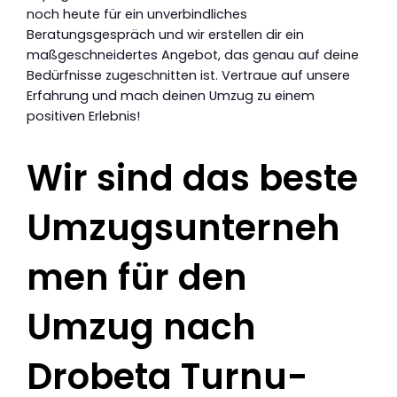
noch heute für ein unverbindliches
Beratungsgespräch und wir erstellen dir ein
maßgeschneidertes Angebot, das genau auf deine
Bedürfnisse zugeschnitten ist. Vertraue auf unsere
Erfahrung und mach deinen Umzug zu einem
positiven Erlebnis!
Wir sind das beste
Umzugsunterneh
men für den
Umzug nach
Drobeta Turnu-