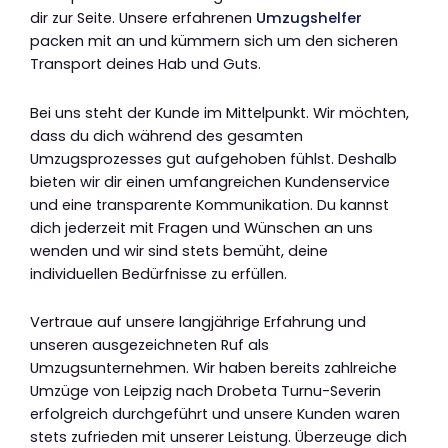
dir zur Seite. Unsere erfahrenen
Umzugshelfer
packen mit an und kümmern sich um den sicheren
Transport deines Hab und Guts.
Bei uns steht der Kunde im Mittelpunkt. Wir möchten,
dass du dich während des gesamten
Umzugsprozesses gut aufgehoben fühlst. Deshalb
bieten wir dir einen umfangreichen Kundenservice
und eine transparente Kommunikation. Du kannst
dich jederzeit mit Fragen und Wünschen an uns
wenden und wir sind stets bemüht, deine
individuellen Bedürfnisse zu erfüllen.
Vertraue auf unsere langjährige Erfahrung und
unseren ausgezeichneten Ruf als
Umzugsunternehmen. Wir haben bereits zahlreiche
Umzüge von Leipzig nach Drobeta Turnu-Severin
erfolgreich durchgeführt und unsere Kunden waren
stets zufrieden mit unserer Leistung. Überzeuge dich