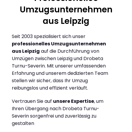
Umzugsunternehmen
aus Leipzig
Seit 2003 spezialisiert sich unser
professionelles Umzugsunternehmen
aus Leipzig
auf die Durchführung von
Umzügen zwischen Leipzig und Drobeta
Turnu-Severin. Mit unserer umfassenden
Erfahrung und unserem dedizierten Team
stellen wir sicher, dass Ihr Umzug
reibungslos und effizient verläuft.
Vertrauen Sie auf
unsere Expertise
, um
Ihren Übergang nach Drobeta Turnu-
Severin sorgenfrei und zuverlässig zu
gestalten