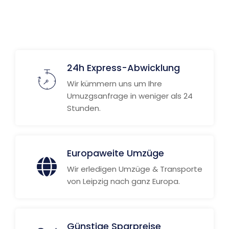
Weitere Informationen
24h Express-Abwicklung
Wir kümmern uns um Ihre
Umuzgsanfrage in weniger als 24
Stunden.
Europaweite Umzüge
Wir erledigen Umzüge & Transporte
von Leipzig nach ganz Europa.
Günstige Sparpreise