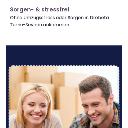
Sorgen- & stressfrei
Ohne Umzugsstress oder Sorgen in Drobeta
Turnu-Severin ankommen.