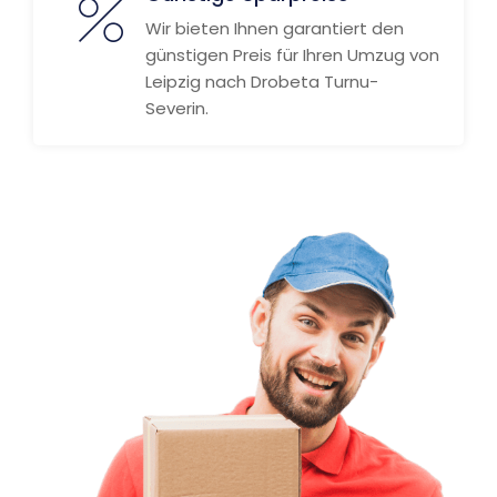
Wir bieten Ihnen garantiert den
günstigen Preis für Ihren Umzug von
Leipzig nach Drobeta Turnu-
Severin.