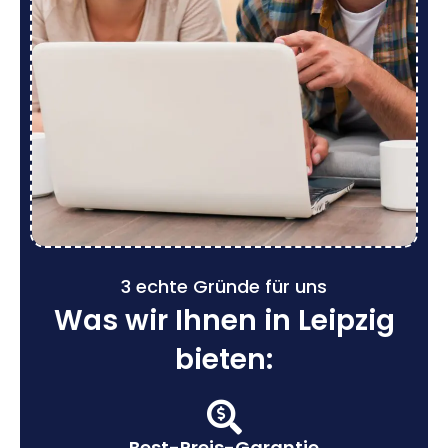
3 echte Gründe für uns
Was wir Ihnen in Leipzig
bieten:
Best-Preis-Garantie