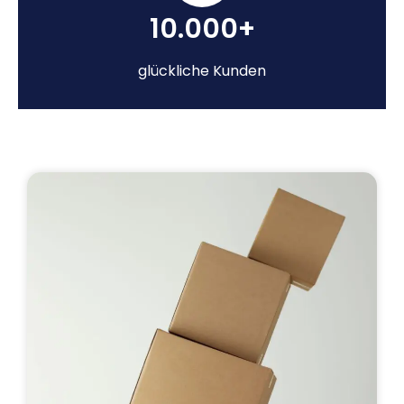
10.000+
glückliche Kunden