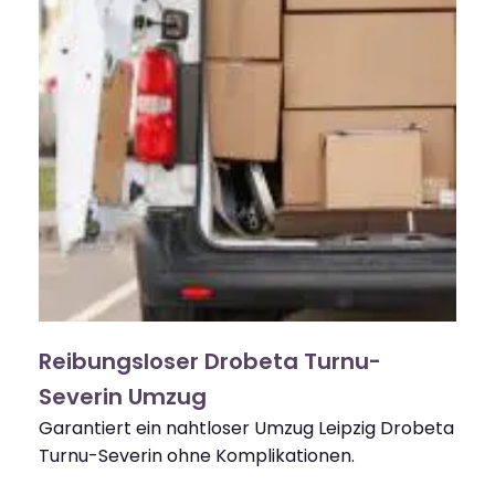
Reibungsloser Drobeta Turnu-
Severin Umzug
Garantiert ein nahtloser Umzug Leipzig Drobeta
Turnu-Severin ohne Komplikationen.