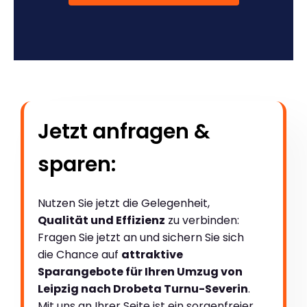
Jetzt anfragen &
sparen:
Nutzen Sie jetzt die Gelegenheit,
Qualität und Effizienz
zu verbinden:
Fragen Sie jetzt an und sichern Sie sich
die Chance auf
attraktive
Sparangebote für Ihren Umzug von
Leipzig nach Drobeta Turnu-Severin
.
Mit uns an Ihrer Seite ist ein sorgenfreier