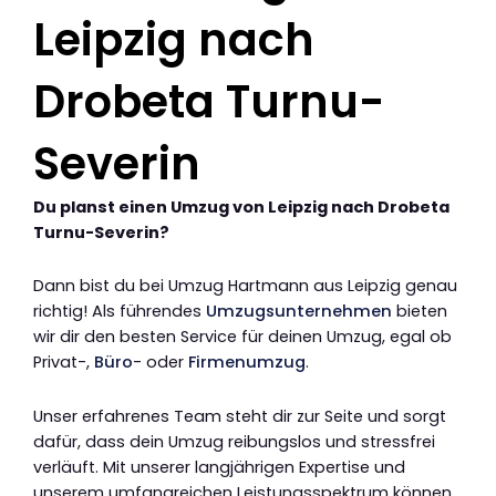
Leipzig nach
Drobeta Turnu-
Severin
Du planst einen Umzug von Leipzig nach Drobeta
Turnu-Severin?
Dann bist du bei Umzug Hartmann aus Leipzig genau
richtig! Als führendes
Umzugsunternehmen
bieten
wir dir den besten Service für deinen Umzug, egal ob
Privat-,
Büro
- oder
Firmenumzug
.
Unser erfahrenes Team steht dir zur Seite und sorgt
dafür, dass dein Umzug reibungslos und stressfrei
verläuft. Mit unserer langjährigen Expertise und
unserem umfangreichen Leistungsspektrum können