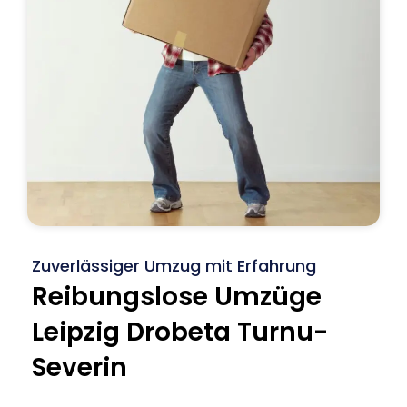
Zuverlässiger Umzug mit Erfahrung
Reibungslose Umzüge
Leipzig Drobeta Turnu-
Severin