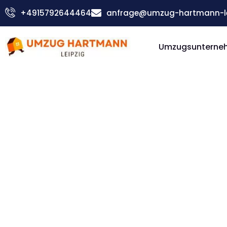
Zum
+4915792644464
anfrage@umzug-hartmann-le
Inhalt
springen
Umzugsunterneh
Günstiger Braila Umzug
Umzug Le
Braila