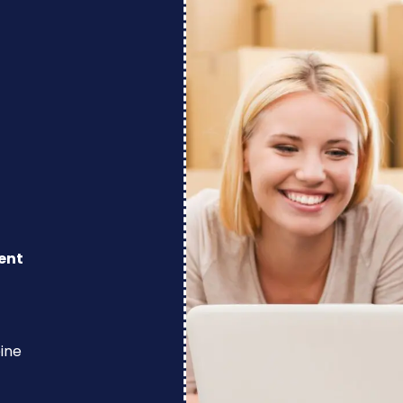
ent
eine