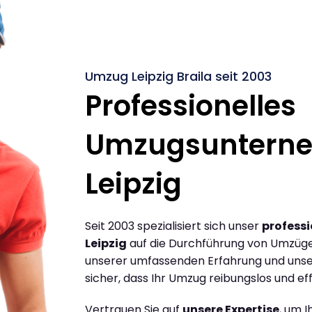
Umzug Leipzig Braila seit 2003
Professionelles
Umzugsuntern
Leipzig
Seit 2003 spezialisiert sich unser
profess
Leipzig
auf die Durchführung von Umzügen
unserer umfassenden Erfahrung und unse
sicher, dass Ihr Umzug reibungslos und effi
Vertrauen Sie auf
unsere Expertise
, um 