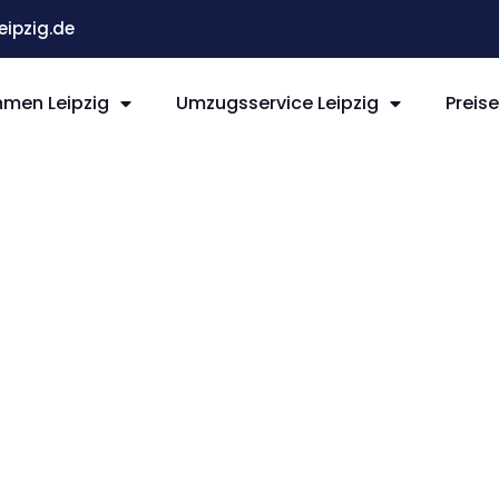
ipzig.de
men Leipzig
Umzugsservice Leipzig
Preis
ipzig