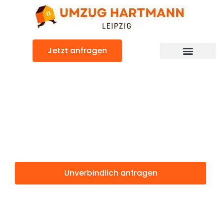
Zum
Inhalt
springen
Jetzt anfragen
Umzugsunternehmen Leipzig
Umzugsservice Leipzig
Günstiger Katowice Umzug
Umzug Leipzig
Katowice
Unverbindlich anfragen
Weitere Informationen