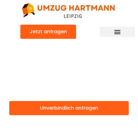
Zum
Inhalt
springen
Jetzt anfragen
Umzugsunternehmen Leipzig
Umzugsservice Leipzig
Günstiger Gdańsk Umzug
Umzug Leipzig
Gdańsk
Unverbindlich anfragen
Weitere Informationen