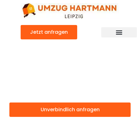
Zum
Inhalt
springen
Jetzt anfragen
Umzugsunternehmen Leipzig
Umzugsservice Leipzig
Günstiger Stuttgart Umzug
Umzug Leipzig
Stuttgart
Unverbindlich anfragen
Weitere Informationen