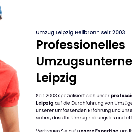
Umzug Leipzig Heilbronn seit 2003
Professionelles
Umzugsuntern
Leipzig
Seit 2003 spezialisiert sich unser
profess
Leipzig
auf die Durchführung von Umzügen
unserer umfassenden Erfahrung und unse
sicher, dass Ihr Umzug reibungslos und effi
Vertrauen Sie auf
unsere Expertise
, um 