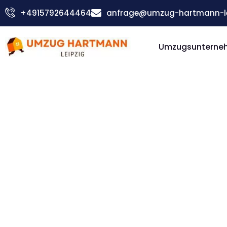
Zum
+4915792644464
anfrage@umzug-hartmann-le
Inhalt
springen
Umzugsunterneh
Günstiger Heilbronn Umzug
Umzug Le
Heilbron