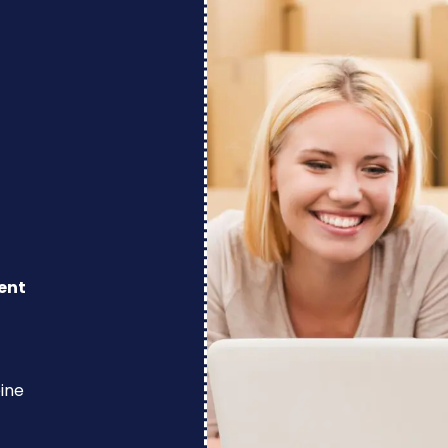
ent
eine