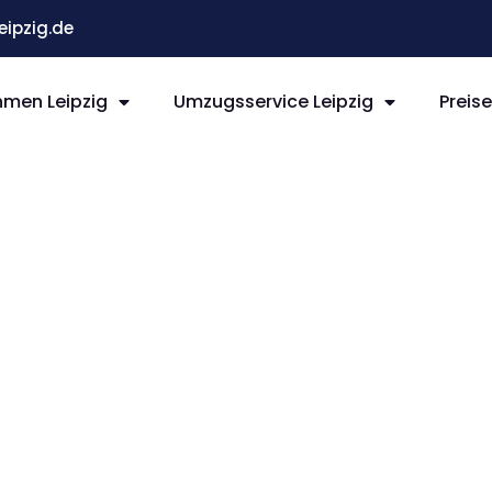
ipzig.de
men Leipzig
Umzugsservice Leipzig
Preis
ipzig
n