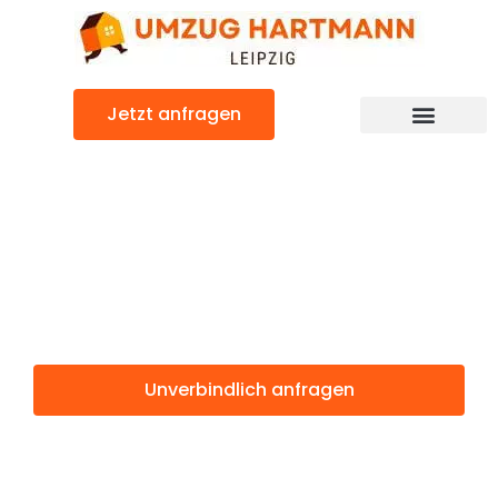
Zum
Inhalt
springen
Jetzt anfragen
Umzugsunternehmen Leipzig
Umzugsservice Leipzig
Günstiger Reichenberg Umzug
Umzug Leipzig
Reichenberg
Unverbindlich anfragen
Weitere Informationen