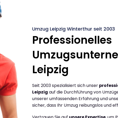
Umzug Leipzig Winterthur seit 2003
Professionelles
Umzugsuntern
Leipzig
Seit 2003 spezialisiert sich unser
profess
Leipzig
auf die Durchführung von Umzügen
unserer umfassenden Erfahrung und unse
sicher, dass Ihr Umzug reibungslos und effi
Vertrauen Sie auf
unsere Expertise
, um 