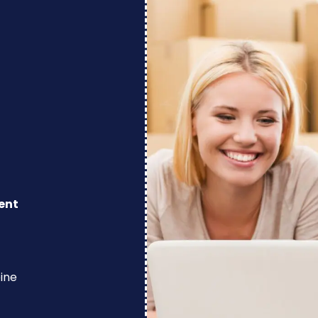
ent
eine