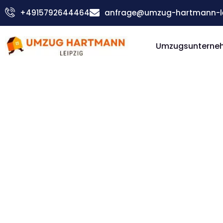
Zum
+4915792644464
anfrage@umzug-hartmann-le
Inhalt
springen
Umzugsunterneh
Günstiger Winterthur Umzug
Umzug Le
Winterth