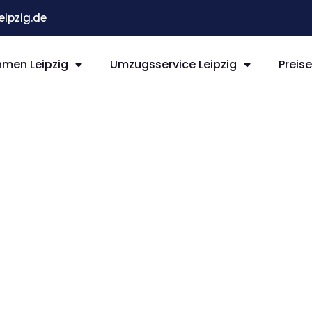
ipzig.de
men Leipzig
Umzugsservice Leipzig
Preis
ipzig
ur