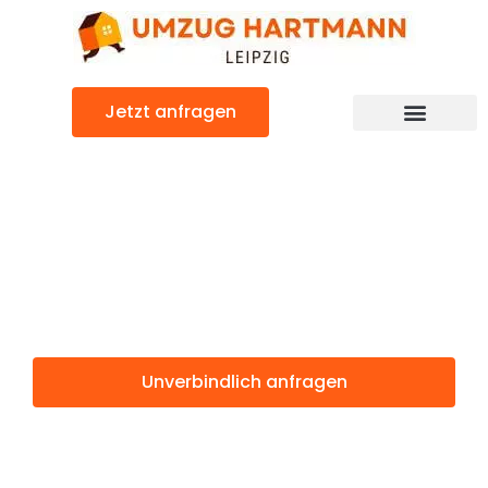
Zum
Inhalt
springen
Jetzt anfragen
Umzugsunternehmen Leipzig
Umzugsservice Leipzig
Günstiger Biel Umzug
Umzug Leipzig
Biel
Unverbindlich anfragen
Weitere Informationen