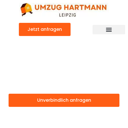
Zum
Inhalt
springen
Jetzt anfragen
Umzugsunternehmen Leipzig
Umzugsservice Leipzig
Günstiger Straßburg Umzug
Umzug Leipzig
Straßburg
Unverbindlich anfragen
Weitere Informationen