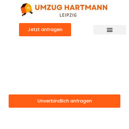
Zum
Inhalt
springen
Jetzt anfragen
Umzugsunternehmen Leipzig
Umzugsservice Leipzig
Günstiger Odense Umzug
Umzug Leipzig
Odense
Unverbindlich anfragen
Weitere Informationen