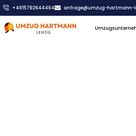
Zum
+4915792644464
anfrage@umzug-hartmann-le
Inhalt
springen
Umzugsunterneh
Günstiger Koge Umzug
Umzug Le
Koge