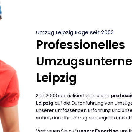
Umzug Leipzig Koge seit 2003
Professionelles
Umzugsuntern
Leipzig
Seit 2003 spezialisiert sich unser
profess
Leipzig
auf die Durchführung von Umzügen
unserer umfassenden Erfahrung und unse
sicher, dass Ihr Umzug reibungslos und effi
Vertrauen Sie auf
unsere Expertise
, um 