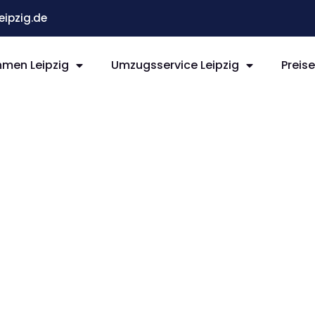
ipzig.de
men Leipzig
Umzugsservice Leipzig
Preis
ipzig