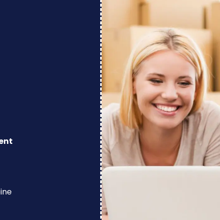
ent
eine