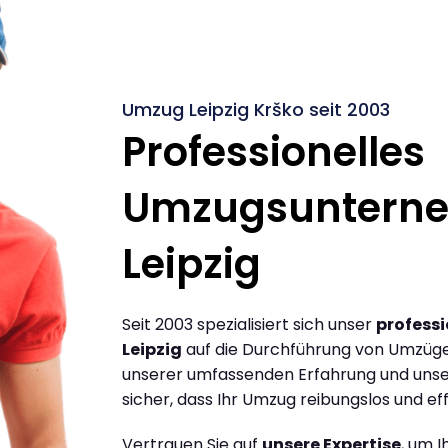
Umzug Leipzig Krško seit 2003
Professionelles
Umzugsuntern
Leipzig
Seit 2003 spezialisiert sich unser
profess
Leipzig
auf die Durchführung von Umzügen
unserer umfassenden Erfahrung und unse
sicher, dass Ihr Umzug reibungslos und effi
Vertrauen Sie auf
unsere Expertise
, um 