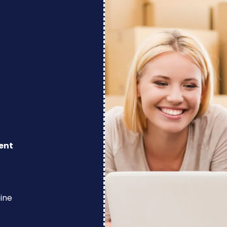
ent
eine