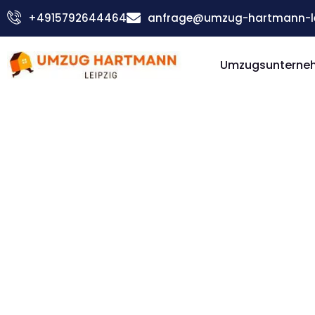
Zum
+4915792644464
anfrage@umzug-hartmann-le
Inhalt
springen
Umzugsunterneh
Günstiger Krško Umzug
Umzug Le
Krško