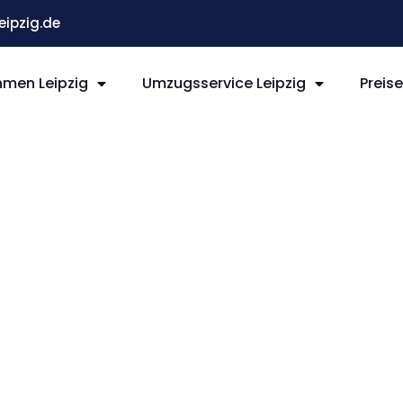
ipzig.de
men Leipzig
Umzugsservice Leipzig
Preis
ipzig