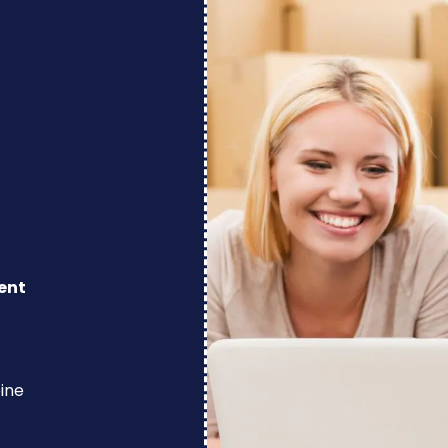
ent
eine