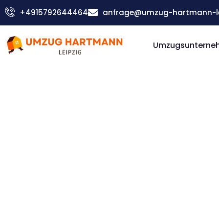
Zum
+4915792644464
anfrage@umzug-hartmann-le
Inhalt
springen
Umzugsunterneh
Günstiger Trenčín Umzug
Umzug Le
Trenčín