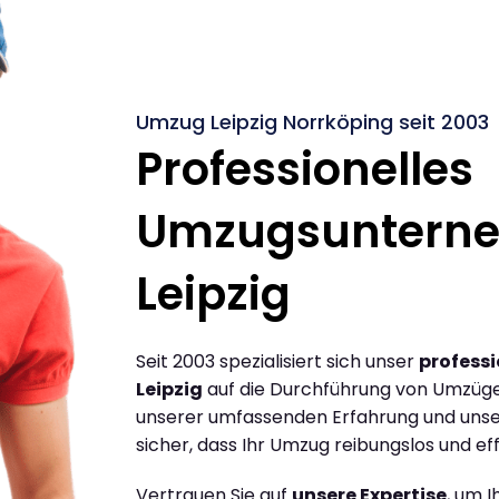
Umzug Leipzig Norrköping seit 2003
Professionelles
Umzugsuntern
Leipzig
Seit 2003 spezialisiert sich unser
profess
Leipzig
auf die Durchführung von Umzügen
unserer umfassenden Erfahrung und unse
sicher, dass Ihr Umzug reibungslos und effi
Vertrauen Sie auf
unsere Expertise
, um 