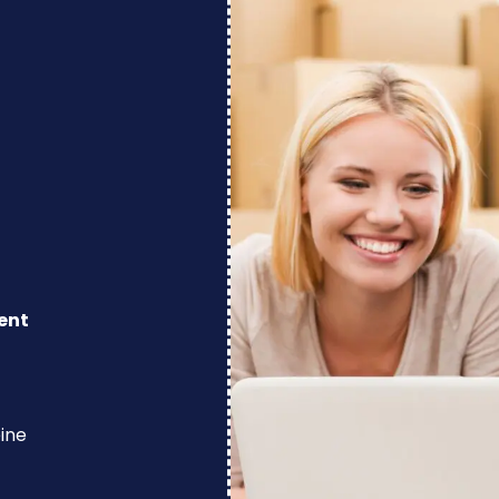
ent
eine