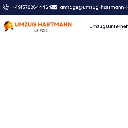
Zum
+4915792644464
anfrage@umzug-hartmann-le
Inhalt
springen
Umzugsunterneh
Günstiger Norrköping Umzug
Umzug Le
Norrköp