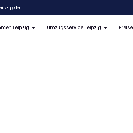
ipzig.de
men Leipzig
Umzugsservice Leipzig
Preis
ipzig
ing