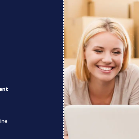
ent
eine