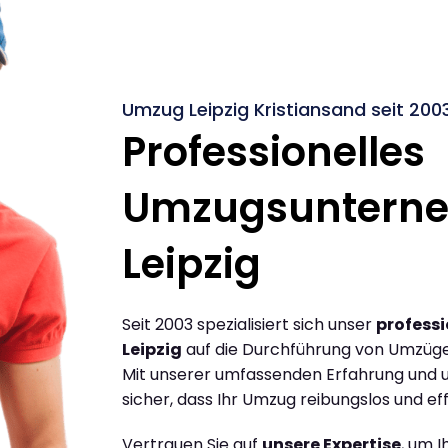
Umzug Leipzig Kristiansand seit 200
Professionelles
Umzugsuntern
Leipzig
Seit 2003 spezialisiert sich unser
profess
Leipzig
auf die Durchführung von Umzügen
Mit unserer umfassenden Erfahrung und u
sicher, dass Ihr Umzug reibungslos und effi
Vertrauen Sie auf
unsere Expertise
, um 