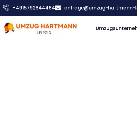
Zum
+4915792644464
anfrage@umzug-hartmann-le
Inhalt
springen
Umzugsunterneh
Günstiger Kristiansand Umzug
Umzug Le
Kristian