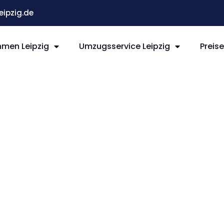
ipzig.de
men Leipzig
Umzugsservice Leipzig
Preis
ipzig
sand